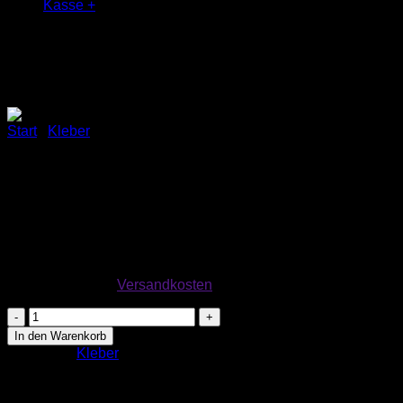
Kasse
+
Start
/
Kleber
Primus Glasgewebe- und Vli
30,24
€
exkl. MwSt.
zzgl.
Versandkosten
Primus
Glasgewebe-
In den Warenkorb
und
Kategorie:
Kleber
Vlieskleber
LF,
16kg