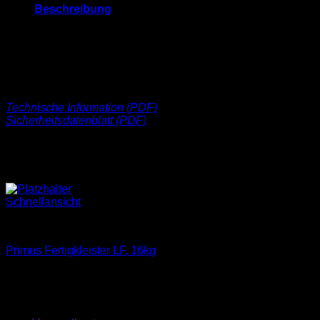
Menge
Beschreibung
Gebrauchsfertiger Dispersionskleber mit hoher Anfangshaftung. 
Magdeburg liegt vor). Emissionsarm und geruchsneutral bei d
Primus® Deco-Glasgewebe, Primus® Deco-Glasvlies und Prim
Materialverbrauch: ca. 150-350 g/m² pro Anstrich
Technische Information (PDF)
Sicherheitsdatenblatt (PDF)
Ähnliche Produkte
Schnellansicht
Kleber
Primus Fertigkleister LF, 16kg
30,24
€
exkl. MwSt.