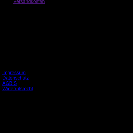
zzgl.
Versandkosten
Kontakt
📲 0162/ 19 75 114
📨 info@hh-malerbetrieb.de
Anfahrt
Wertherstr.16
52224 Stolberg
Rechtliches
Impressum
Datenschutz
AGB’S
Widerrufsrecht