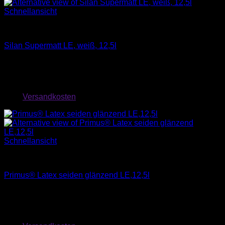
Schnellansicht
Farben
Silan Supermatt LE, weiß, 12,5l
68,13
€
exkl. MwSt.
zzgl.
Versandkosten
Schnellansicht
Farben
Primus® Latex seiden glänzend LE,12,5l
65,00
€
exkl. MwSt.