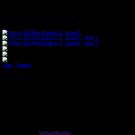
Start
/
Farben
Primus HD Wandfarbe LE,
altweiß
43,50
€
exkl. MwSt.
zzgl.
Versandkosten