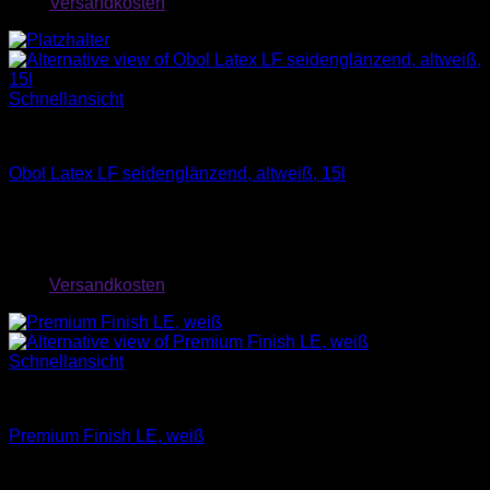
zzgl.
Versandkosten
Schnellansicht
Farben
Obol Latex LF seidenglänzend, altweiß, 15l
65,85
€
exkl. MwSt.
zzgl.
Versandkosten
Schnellansicht
Farben
Premium Finish LE, weiß
72,50
€