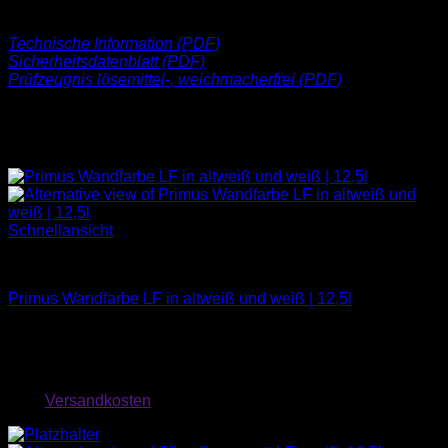
Deckvermögen Klasse 2
Technische Information (PDF)
Sicherheitsdatenblatt (PDF)
Prüfzeugnis lösemittel-, weichmacherfrei (PDF)
Ähnliche Produkte
Schnellansicht
Farben
Primus Wandfarbe LF in altweiß und weiß | 12,5l
35,13
€
exkl. MwSt.
zzgl.
Versandkosten