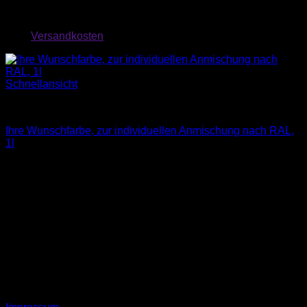
exkl. MwSt.
zzgl.
Versandkosten
Schnellansicht
Farben
Ihre Wunschfarbe, zur individuellen Anmischung nach RAL,
1l
Kontakt
📲 0162/ 19 75 114
📨 info@hh-malerbetrieb.de
Anfahrt
Wertherstr.16
52224 Stolberg
Rechtliches