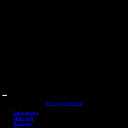
T
Copyright 2026 ©
HH Malerbetrieb
Vertrag widerrufen
Leistungen
Über uns
Karriere